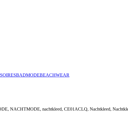
SOIRES
BADMODE
BEACHWEAR
DE, NACHTMODE, nachtkleed, CE01ACLQ, Nachtkleed, Nachtkleed