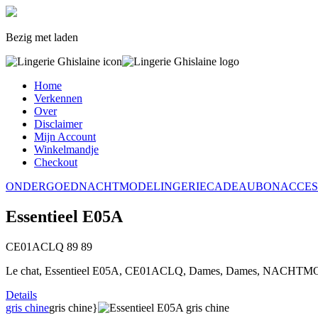
Bezig met laden
Home
Verkennen
Over
Disclaimer
Mijn Account
Winkelmandje
Checkout
ONDERGOED
NACHTMODE
LINGERIE
CADEAUBON
ACCES
Essentieel E05A
CE01ACLQ
89
89
Le chat, Essentieel E05A, CE01ACLQ, Dames, Dames, NACHTMO
Details
gris chine
gris chine}