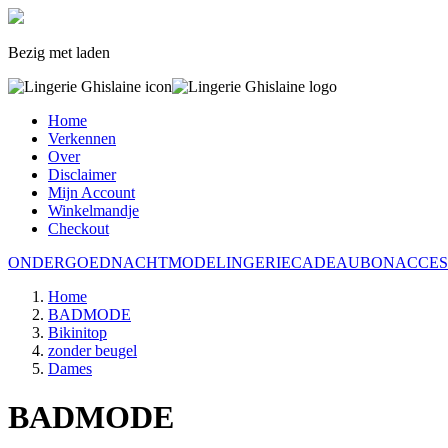
Bezig met laden
Home
Verkennen
Over
Disclaimer
Mijn Account
Winkelmandje
Checkout
ONDERGOED
NACHTMODE
LINGERIE
CADEAUBON
ACCES
Home
BADMODE
Bikinitop
zonder beugel
Dames
BADMODE