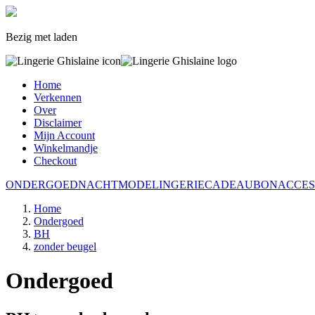
Bezig met laden
Home
Verkennen
Over
Disclaimer
Mijn Account
Winkelmandje
Checkout
ONDERGOED
NACHTMODE
LINGERIE
CADEAUBON
ACCES
Home
Ondergoed
BH
zonder beugel
Ondergoed